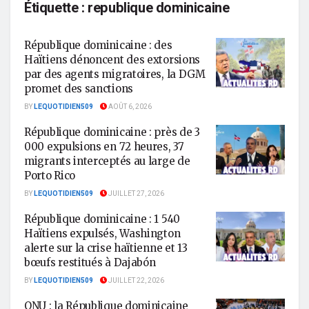
Étiquette :
republique dominicaine
République dominicaine : des
Haïtiens dénoncent des extorsions
par des agents migratoires, la DGM
promet des sanctions
BY
LEQUOTIDIEN509
AOÛT 6, 2026
République dominicaine : près de 3
000 expulsions en 72 heures, 37
migrants interceptés au large de
Porto Rico
BY
LEQUOTIDIEN509
JUILLET 27, 2026
République dominicaine : 1 540
Haïtiens expulsés, Washington
alerte sur la crise haïtienne et 13
bœufs restitués à Dajabón
BY
LEQUOTIDIEN509
JUILLET 22, 2026
ONU : la République dominicaine