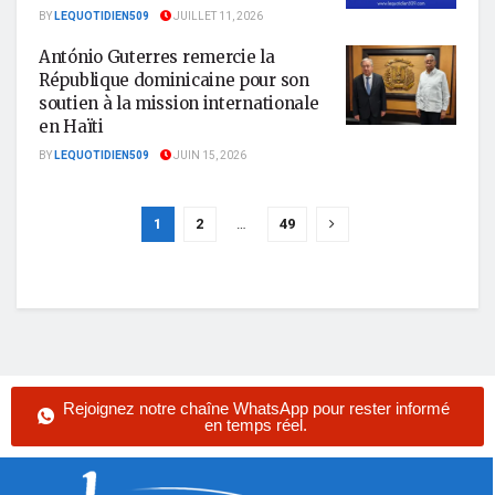
BY
LEQUOTIDIEN509
JUILLET 11, 2026
António Guterres remercie la
République dominicaine pour son
soutien à la mission internationale
en Haïti
BY
LEQUOTIDIEN509
JUIN 15, 2026
1
2
…
49
Rejoignez notre chaîne WhatsApp pour rester informé
en temps réel.