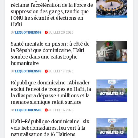
réclame l’accélération de la Force de
suppression des gangs, tandis que
l’ONU lie sécurité et élections en
Haïti
BY
LEQUOTIDIEN509
JUILLET 20, 2026
Santé mentale en prison : à côté de
la République dominicaine, Haïti
sombre dans une catastrophe
humanitaire
BY
LEQUOTIDIEN509
JUILLET 19, 2026
République dominicaine : Abinader
exclut l’envoi de troupes en Haïti, la
la diaspora dépasse 3 millions et la
menace sismique refait surface
BY
LEQUOTIDIEN509
JUILLET 16, 2026
Haïti–République dominicaine : six
vols hebdomadaires, feu vert à la
naturalisation de 16 Haïtiens