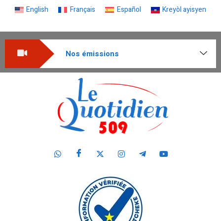
English
Français
Español
Kreyòl ayisyen
Nos émissions