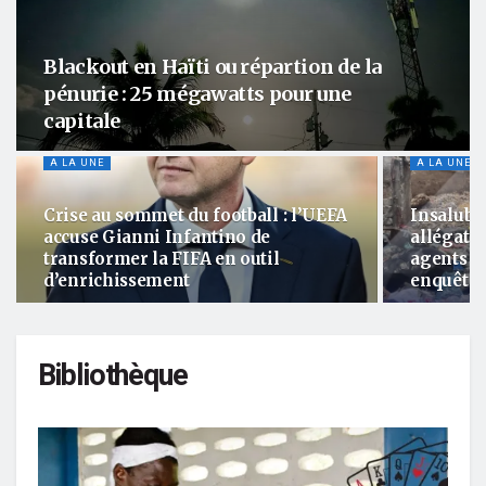
Blackout en Haïti ou répartion de la
pénurie : 25 mégawatts pour une
capitale
A LA UNE
A LA UNE
Crise au sommet du football : l’UEFA
Insalubri
accuse Gianni Infantino de
allégati
transformer la FIFA en outil
agents m
d’enrichissement
enquête
Bibliothèque