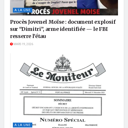
A LA UNE
Procès Jovenel Moïse : document explosif
sur “Dimitri”, arme identifiée — le FBI
resserre l’étau
MARS 19, 2026
A LA UNE