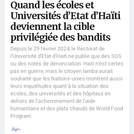
Quand les écoles et
Universités d’Etat d’Haïti
deviennent la cible
privilégiée des bandits
Depuis le 29 février 2024, le Rectorat de
l’Université d’Etat d’Haiti ne publie que des SOS
ou des notes de dénonciation. Haiti n’est certes
pas en guerre, mais le citoyen lamba aurait
souhaité que les Nations-unies montrent aussi
leurs inquiétudes quant à la situation des
écoles, des universités et des hôpitaux en
dehors de l'acheminement de l'aide
humanitaire et des plats chauds de World Food
Program.