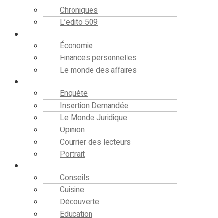
Chroniques
L’edito 509
Finance
Économie
Finances personnelles
Le monde des affaires
Analyse
Enquête
Insertion Demandée
Le Monde Juridique
Opinion
Courrier des lecteurs
Portrait
Société
Conseils
Cuisine
Découverte
Education