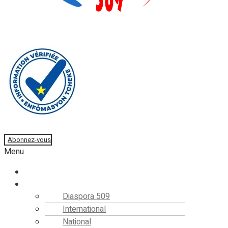
Faire un don
Abonnez-vous
Menu
Accueil
Actualités
Diaspora 509
International
National