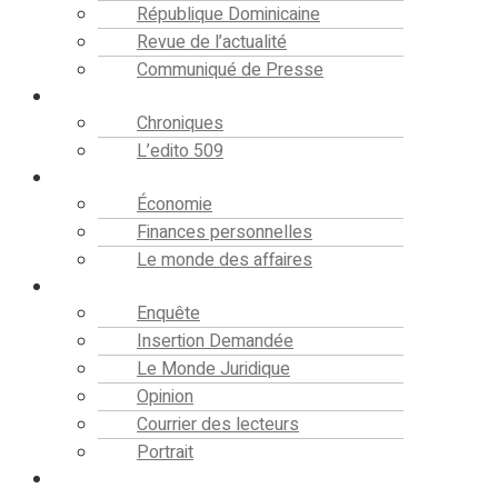
République Dominicaine
Revue de l’actualité
Communiqué de Presse
Editorial
Chroniques
L’edito 509
Finance
Économie
Finances personnelles
Le monde des affaires
Analyse
Enquête
Insertion Demandée
Le Monde Juridique
Opinion
Courrier des lecteurs
Portrait
Société