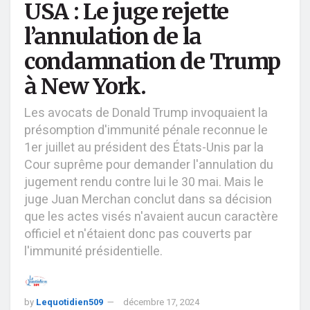
USA : Le juge rejette
l’annulation de la
condamnation de Trump
à New York.
Les avocats de Donald Trump invoquaient la
présomption d'immunité pénale reconnue le
1er juillet au président des États-Unis par la
Cour suprême pour demander l'annulation du
jugement rendu contre lui le 30 mai. Mais le
juge Juan Merchan conclut dans sa décision
que les actes visés n'avaient aucun caractère
officiel et n'étaient donc pas couverts par
l'immunité présidentielle.
by
Lequotidien509
décembre 17, 2024