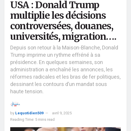
USA : Donald Trump
multiplie les décisions
controversées, douanes,
universités, migration….
Depuis son retour à la Maison-Blanche, Donald
Trump imprime un rythme effréné à sa
présidence. En quelques semaines, son
administration a enchaîné les annonces, les
réformes radicales et les bras de fer politiques,
dessinant les contours d’un mandat sous
haute tension.
by
Lequotidien509
avril 9, 2025
Reading Time: 5 mins read