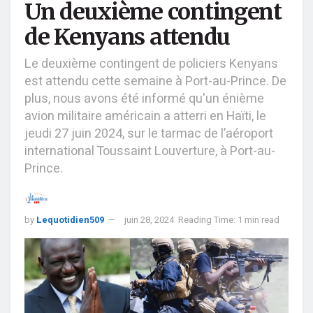
Un deuxième contingent
de Kenyans attendu
Le deuxième contingent de policiers Kenyans
est attendu cette semaine à Port-au-Prince. De
plus, nous avons été informé qu'un énième
avion militaire américain a atterri en Haïti, le
jeudi 27 juin 2024, sur le tarmac de l’aéroport
international Toussaint Louverture, à Port-au-
Prince.
by
Lequotidien509
juin 28, 2024
Reading Time: 1 min read