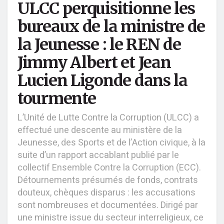
ULCC perquisitionne les
bureaux de la ministre de
la Jeunesse : le REN de
Jimmy Albert et Jean
Lucien Ligonde dans la
tourmente
L’Unité de Lutte Contre la Corruption (ULCC) a
effectué une descente au ministère de la
Jeunesse, des Sports et de l’Action civique, à la
suite d’un rapport accablant publié par le
collectif Ensemble Contre la Corruption (ECC).
Détournements présumés de fonds, contrats
douteux, chèques disparus : les accusations
sont nombreuses et documentées. Dirigé par
une ministre issue du secteur interreligieux, ce