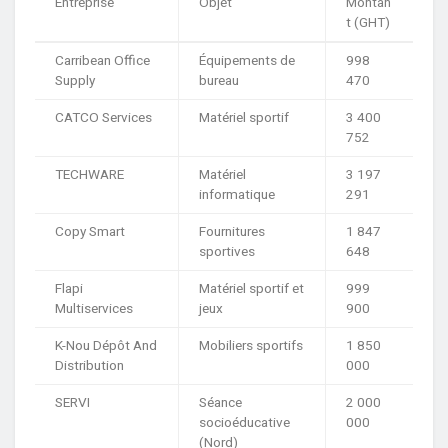
Entreprise
Objet
Montan
t (GHT)
Carribean Office
Équipements de
998
Supply
bureau
470
CATCO Services
Matériel sportif
3 400
752
TECHWARE
Matériel
3 197
informatique
291
Copy Smart
Fournitures
1 847
sportives
648
Flapi
Matériel sportif et
999
Multiservices
jeux
900
K-Nou Dépôt And
Mobiliers sportifs
1 850
Distribution
000
SERVI
Séance
2 000
socioéducative
000
(Nord)