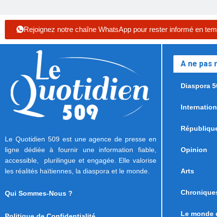
Rejoignez notre chaîne WhatsApp pour rester informé en tem
A ne pas
Diaspora 5
Internation
Républiqu
Le Quotidien 509 est une agence de presse en
ligne dédiée à fournir une information fiable,
Opinion
accessible, plurilingue et engagée. Elle valorise
les réalités haïtiennes, la diaspora et le monde.
Arts
Chronique
Qui Sommes-Nous ?
Le monde d
Politique de Confidentialité