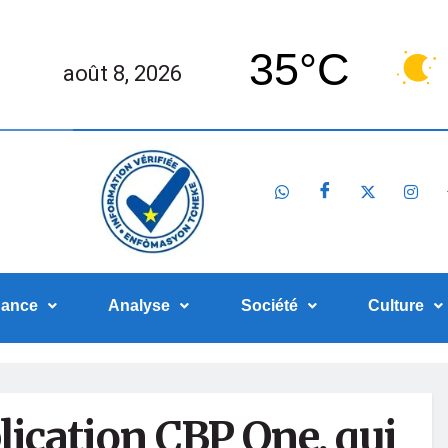
35°C
août 8, 2026
nance
Analyse
Société
Culture
lication CBP One, qui