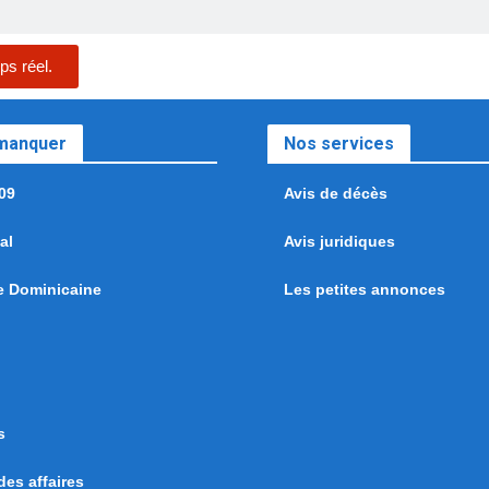
ps réel.
 manquer
Nos services
09
Avis de décès
al
Avis juridiques
e Dominicaine
Les petites annonces
s
es affaires