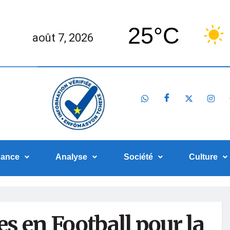
25°C
août 7, 2026
nance
Analyse
Société
Culture
es en Football pour la