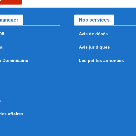
 manquer
Nos services
09
Avis de décès
al
Avis juridiques
e Dominicaine
Les petites annonces
s
es affaires