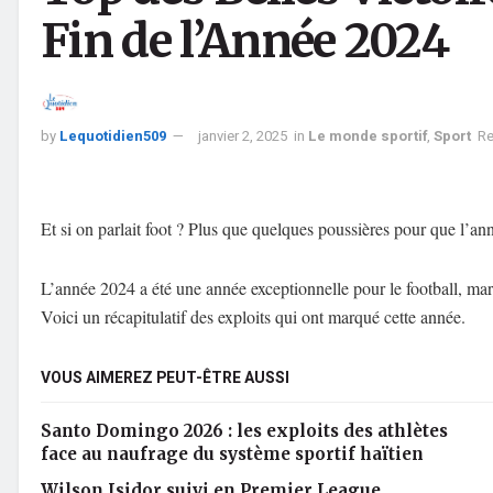
Fin de l’Année 2024
by
Lequotidien509
janvier 2, 2025
in
Le monde sportif
,
Sport
Re
Et si on parlait foot ? Plus que quelques poussières pour que l’anné
L’année 2024 a été une année exceptionnelle pour le football, ma
Voici un récapitulatif des exploits qui ont marqué cette année.
VOUS AIMEREZ PEUT-ÊTRE AUSSI
Santo Domingo 2026 : les exploits des athlètes
face au naufrage du système sportif haïtien
Wilson Isidor suivi en Premier League,