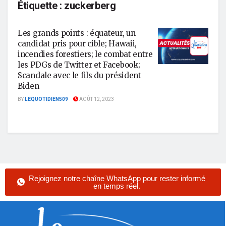
Étiquette :
zuckerberg
Les grands points : équateur, un
candidat pris pour cible; Hawaii,
incendies forestiers; le combat entre
les PDGs de Twitter et Facebook;
Scandale avec le fils du président
Biden
BY
LEQUOTIDIEN509
AOÛT 12, 2023
Rejoignez notre chaîne WhatsApp pour rester informé
en temps réel.