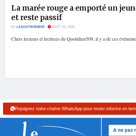
La marée rouge a emporté un jeune 
et reste passif
BY
LEQUOTIDIEN509
AOÛT 20, 2025
Chers lecteurs et lectrices du Quotidien509, il y a de ces événemen
Rejoignez notre chaîne WhatsApp pour rester informé en tem
A ne pas