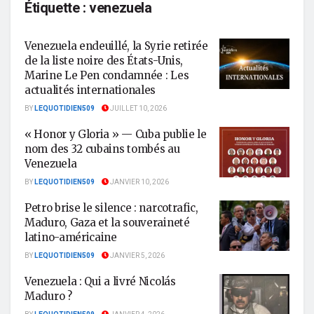
Étiquette :
venezuela
Venezuela endeuillé, la Syrie retirée
de la liste noire des États-Unis,
Marine Le Pen condamnée : Les
actualités internationales
BY
LEQUOTIDIEN509
JUILLET 10, 2026
« Honor y Gloria » — Cuba publie le
nom des 32 cubains tombés au
Venezuela
BY
LEQUOTIDIEN509
JANVIER 10, 2026
Petro brise le silence : narcotrafic,
Maduro, Gaza et la souveraineté
latino-américaine
BY
LEQUOTIDIEN509
JANVIER 5, 2026
Venezuela : Qui a livré Nicolás
Maduro ?