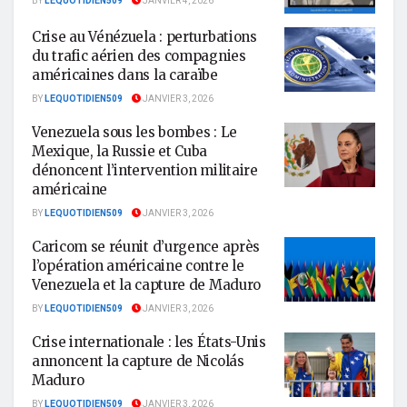
BY
LEQUOTIDIEN509
JANVIER 4, 2026
Crise au Vénézuela : perturbations
du trafic aérien des compagnies
américaines dans la caraïbe
BY
LEQUOTIDIEN509
JANVIER 3, 2026
Venezuela sous les bombes : Le
Mexique, la Russie et Cuba
dénoncent l’intervention militaire
américaine
BY
LEQUOTIDIEN509
JANVIER 3, 2026
Caricom se réunit d’urgence après
l’opération américaine contre le
Venezuela et la capture de Maduro
BY
LEQUOTIDIEN509
JANVIER 3, 2026
Crise internationale : les États-Unis
annoncent la capture de Nicolás
Maduro
BY
LEQUOTIDIEN509
JANVIER 3, 2026