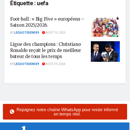
Étiquette :
uefa
Foot-ball : « Big Five » européens –
Saison 2025/2026.
BY
LEQUOTIDIEN509
AOÛT 19, 2025
Ligue des champions : Christiano
Ronaldo reçoit le prix de meilleur
buteur de tous les temps
BY
LEQUOTIDIEN509
AOÛT 29, 2024
Rejoignez notre chaîne WhatsApp pour rester informé
en temps réel.