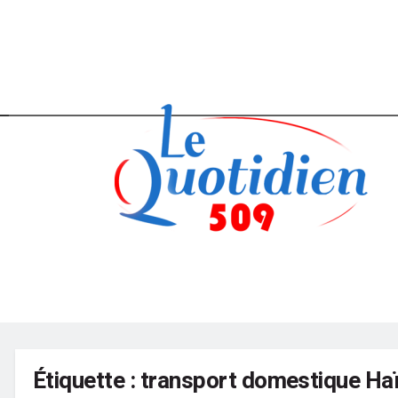
Accueil
Actualités
Editorial
F
Étiquette :
transport domestique Haï