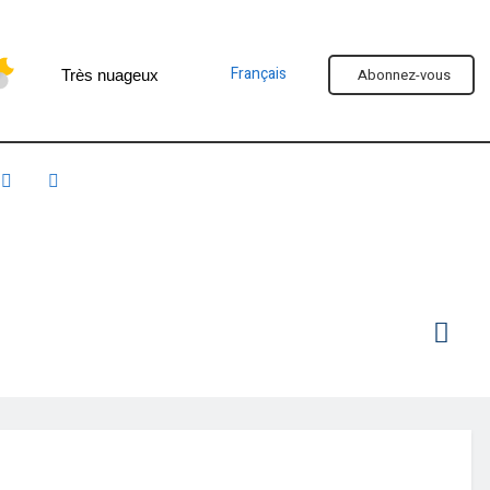
Français
Abonnez-vous
Très nuageux
Faire un don
Sport
Bibliothèque