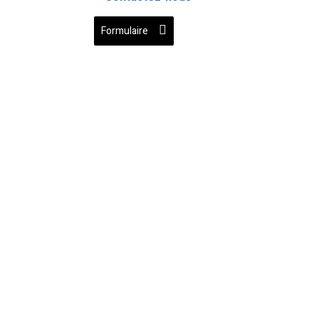
Formulaire
info@lequotidien509.com