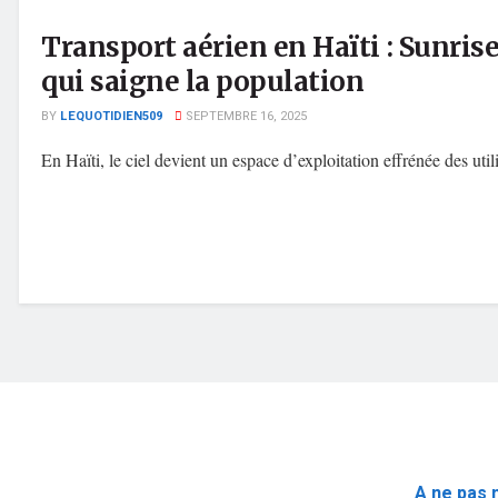
Transport aérien en Haïti : Sunrise
qui saigne la population
BY
LEQUOTIDIEN509
SEPTEMBRE 16, 2025
En Haïti, le ciel devient un espace d’exploitation effrénée des utili
Rejoignez notre chaîne WhatsApp pour rester informé en temps
A ne pas