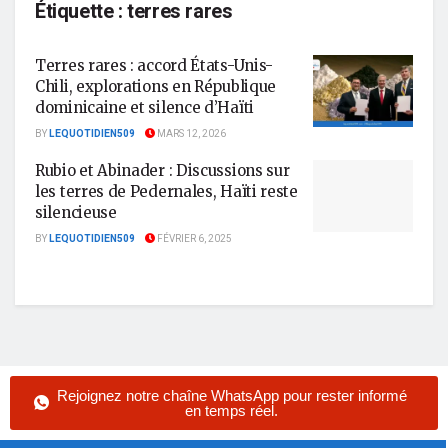
Étiquette :
terres rares
Terres rares : accord États-Unis-
Chili, explorations en République
dominicaine et silence d’Haïti
BY
LEQUOTIDIEN509
MARS 12, 2026
Rubio et Abinader : Discussions sur
les terres de Pedernales, Haïti reste
silencieuse
BY
LEQUOTIDIEN509
FÉVRIER 6, 2025
Rejoignez notre chaîne WhatsApp pour rester informé
en temps réel.