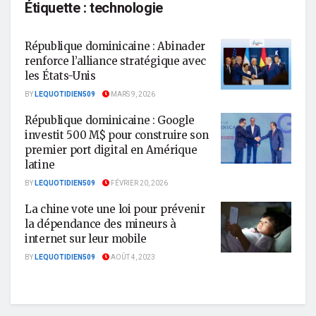
Étiquette :
technologie
République dominicaine : Abinader
renforce l’alliance stratégique avec
les États-Unis
BY
LEQUOTIDIEN509
MARS 9, 2026
République dominicaine : Google
investit 500 M$ pour construire son
premier port digital en Amérique
latine
BY
LEQUOTIDIEN509
FÉVRIER 20, 2026
La chine vote une loi pour prévenir
la dépendance des mineurs à
internet sur leur mobile
BY
LEQUOTIDIEN509
AOÛT 4, 2023