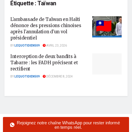
Étiquette :
Taïwan
L’ambassade de Taïwan en Haïti
dénonce des pressions chinoises
après l’annulation d’un vol
présidentiel
BY
LEQUOTIDIEN509
AVRIL 23, 2026
Interception de deux bandits à
Tabarre : les FADH précisent et
rectifient
BY
LEQUOTIDIEN509
DÉCEMBRE 8, 2024
Rejoignez notre chaîne WhatsApp pour rester informé
en temps réel.