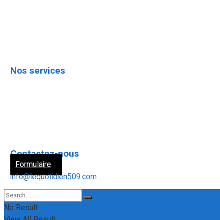
Chroniques
Le monde des affaires
Nos services
Avis de décès
Avis juridiques
Les petites annonces
Contactez-nous
Formulaire
info@lequotidien509.com
No Result
View All Result