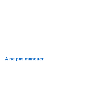
Le Quotidien 509 est une agence de presse en ligne dédiée à four
Qui Sommes-Nous ?
Politique de Confidentialité
A ne pas manquer
Diaspora 509
International
République Dominicaine
Opinion
Arts