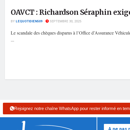
OAVCT : Richardson Séraphin exig
BY
LEQUOTIDIEN509
SEPTEMBRE 30, 2025
Le scandale des chèques disparus à l’Office d’Assurance Véhicu
...
Rejoignez notre chaîne WhatsApp pour rester informé en tem
A ne pas