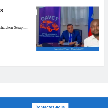
us
chardson Séraphin,
Contactez-nous