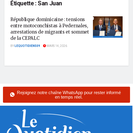
Étiquette :
San Juan
République dominicaine : tensions
entre motoconchistas à Pedernales,
arrestations de migrants et sommet
de la CEPALC
BY
LEQUOTIDIEN509
MARS 14, 2026
Rejoignez notre chaîne WhatsApp pour rester informé
en temps réel.