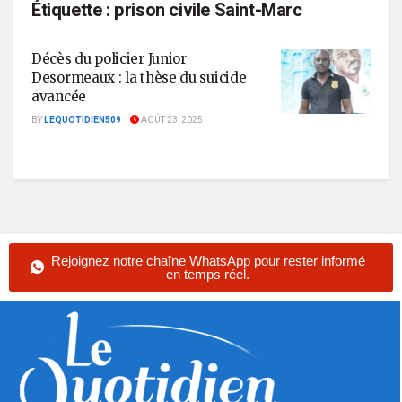
Étiquette :
prison civile Saint-Marc
Décès du policier Junior
Desormeaux : la thèse du suicide
avancée
BY
LEQUOTIDIEN509
AOÛT 23, 2025
Rejoignez notre chaîne WhatsApp pour rester informé
en temps réel.