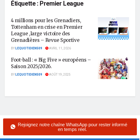
Étiquette :
Premier League
4 millions pour les Grenadiers,
Tottenham en crise en Premier
League ,large victoire des
Grenadières – Revue Sportive
BY
LEQUOTIDIEN509
AVRIL 11, 2026
Foot-ball : « Big Five » européens –
Saison 2025/2026.
BY
LEQUOTIDIEN509
AOÛT 19, 2025
Rejoignez notre chaîne WhatsApp pour rester informé
en temps réel.