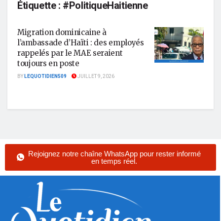
Étiquette :
#PolitiqueHaitienne
Migration dominicaine à
l’ambassade d’Haïti : des employés
rappelés par le MAE seraient
toujours en poste
BY
LEQUOTIDIEN509
JUILLET 9, 2026
Rejoignez notre chaîne WhatsApp pour rester informé
en temps réel.