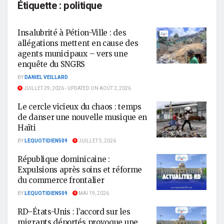
Étiquette :
politique
Insalubrité à Pétion-Ville : des
allégations mettent en cause des
agents municipaux – vers une
enquête du SNGRS
BY
DANIEL VEILLARD
JUILLET 29, 2026 - UPDATED ON AOÛT 2, 2026
Le cercle vicieux du chaos : temps
de danser une nouvelle musique en
Haïti
BY
LEQUOTIDIEN509
JUILLET 5, 2026
République dominicaine :
Expulsions après soins et réforme
du commerce frontalier
BY
LEQUOTIDIEN509
MAI 19, 2026
RD–États-Unis : l’accord sur les
migrants déportés provoque une