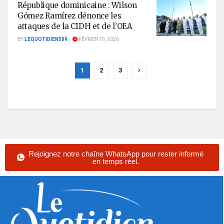
République dominicaine : Wilson
Gómez Ramírez dénonce les
attaques de la CIDH et de l’OEA
BY
LEQUOTIDIEN509
FÉVRIER 19, 2026
1
2
3
Rejoignez notre chaîne WhatsApp pour rester informé
en temps réel.