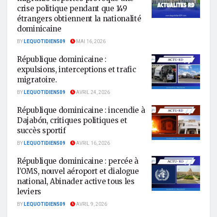
crise politique pendant que 149
étrangers obtiennent la nationalité
dominicaine
BY
LEQUOTIDIEN509
MAI 16, 2026
République dominicaine :
expulsions, interceptions et trafic
migratoire.
BY
LEQUOTIDIEN509
AVRIL 24, 2026
République dominicaine : incendie à
Dajabón, critiques politiques et
succès sportif
BY
LEQUOTIDIEN509
AVRIL 16, 2026
République dominicaine : percée à
l’OMS, nouvel aéroport et dialogue
national, Abinader active tous les
leviers
BY
LEQUOTIDIEN509
AVRIL 9, 2026