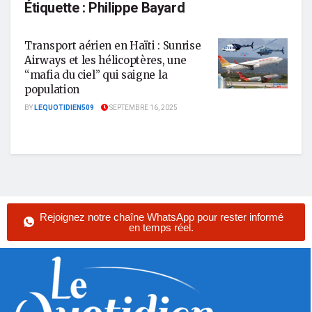
Étiquette :
Philippe Bayard
Transport aérien en Haïti : Sunrise
Airways et les hélicoptères, une
“mafia du ciel” qui saigne la
population
BY
LEQUOTIDIEN509
SEPTEMBRE 16, 2025
Rejoignez notre chaîne WhatsApp pour rester informé
en temps réel.