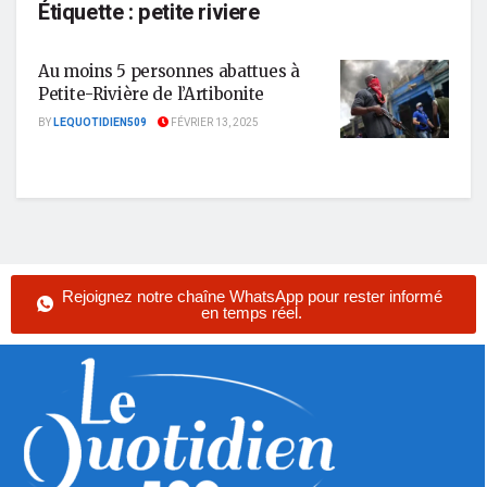
Étiquette :
petite riviere
Au moins 5 personnes abattues à
Petite-Rivière de l’Artibonite
BY
LEQUOTIDIEN509
FÉVRIER 13, 2025
Rejoignez notre chaîne WhatsApp pour rester informé
en temps réel.