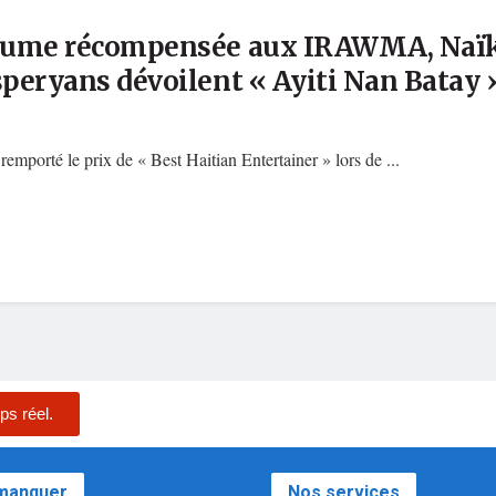
illaume récompensée aux IRAWMA, Naï
speryans dévoilent « Ayiti Nan Batay 
mporté le prix de « Best Haitian Entertainer » lors de ...
ps réel.
 manquer
Nos services