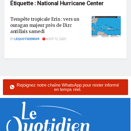
Étiquette :
National Hurricane Center
Tempête tropicale Erin : vers un
ouragan majeur près de l’Arc
antillais samedi
BY
LEQUOTIDIEN509
AOÛT 12, 2025
Rejoignez notre chaîne WhatsApp pour rester informé
en temps réel.