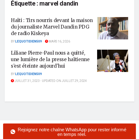
Étiquette :
marvel dandin
Haïti : Tirs nourris devant la maison
du journaliste Marvel Dandin PDG
de radio Kiskeya
BY
LEQUOTIDIEN509
MARS 16, 2026
Liliane Pierre-Paul nous a quitté,
une lumière de la presse haïtienne
s’est éteinte aujourd’hui
BY
LEQUOTIDIEN509
JUILLET 31, 2023 - UPDATED ON JUILLET 29, 2024
Rejoignez notre chaîne WhatsApp pour rester informé
en temps réel.