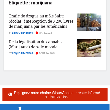
Étiquette :
marijuana
Trafic de drogue au môle Saint-
Nicolas : interception de 3 200 livres
de marijuana par les Américains
BY
LEQUOTIDIEN509
MAI 5, 2026
De la légalisation du cannabis
(Marijuana) dans le monde
BY
LEQUOTIDIEN509
AOÛT 26, 2024
Rejoignez notre chaîne WhatsApp pour rester informé
en temps réel.