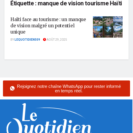
Étiquette :
manque de vision tourisme Haïti
Haïti face au tourisme : un manque
de vision malgré un potentiel
unique
BY
LEQUOTIDIEN509
AOÛT 29, 2025
Rejoignez notre chaîne WhatsApp pour rester informé
en temps réel.