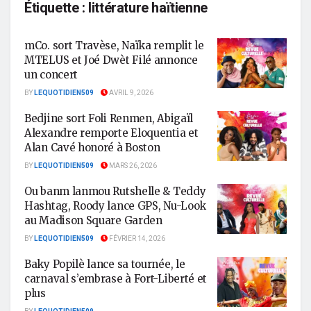
Étiquette :
littérature haïtienne
mCo. sort Travèse, Naïka remplit le
MTELUS et Joé Dwèt Filé annonce
un concert
BY
LEQUOTIDIEN509
AVRIL 9, 2026
Bedjine sort Foli Renmen, Abigaïl
Alexandre remporte Eloquentia et
Alan Cavé honoré à Boston
BY
LEQUOTIDIEN509
MARS 26, 2026
Ou banm lanmou Rutshelle & Teddy
Hashtag, Roody lance GPS, Nu-Look
au Madison Square Garden
BY
LEQUOTIDIEN509
FÉVRIER 14, 2026
Baky Popilè lance sa tournée, le
carnaval s’embrase à Fort-Liberté et
plus