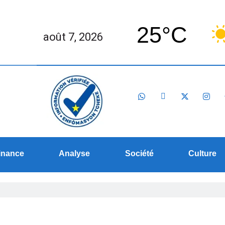
25°C
août 7, 2026
inance
Analyse
Société
Culture