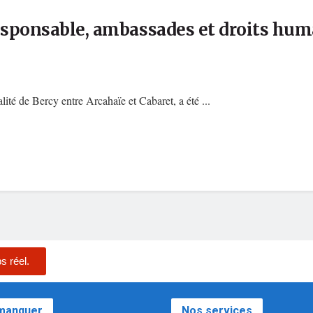
responsable, ambassades et droits hu
ité de Bercy entre Arcahaïe et Cabaret, a été ...
s réel.
 manquer
Nos services