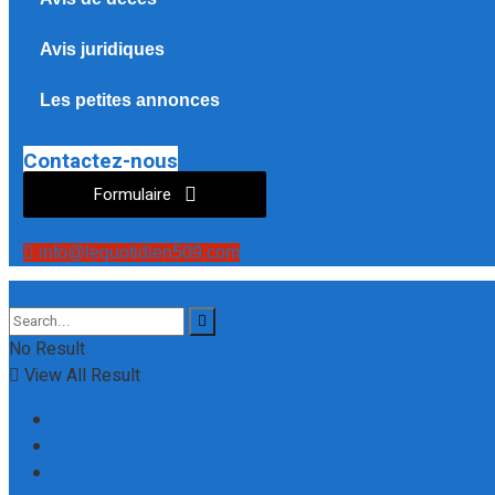
Avis juridiques
Les petites annonces
Contactez-nous
Formulaire
info@lequotidien509.com
No Result
View All Result
Contactez-nous
Donation Confirmation
Donation Failed