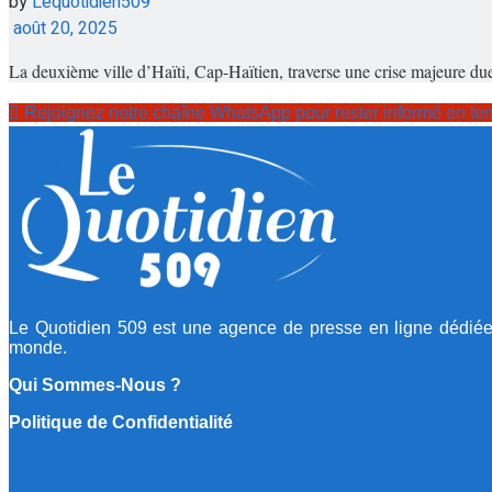
by
Lequotidien509
août 20, 2025
La deuxième ville d’Haïti, Cap-Haïtien, traverse une crise majeure due
Rejoignez notre chaîne WhatsApp pour rester informé en tem
Le Quotidien 509 est une agence de presse en ligne dédiée à f
monde.
Qui Sommes-Nous ?
Politique de Confidentialité