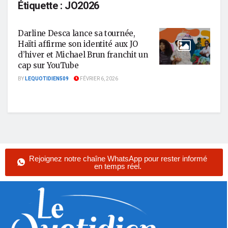
Étiquette :
JO2026
Darline Desca lance sa tournée,
Haïti affirme son identité aux JO
d’hiver et Michael Brun franchit un
cap sur YouTube
BY
LEQUOTIDIEN509
FÉVRIER 6, 2026
Rejoignez notre chaîne WhatsApp pour rester informé
en temps réel.