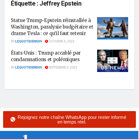
Étiquette :
Jeffrey Epstein
Statue Trump-Epstein réinstallée à
Washington, paralysie budgétaire et
drame Tesla : ce qu’il faut retenir
BY
LEQUOTIDIEN509
OCTOBRE 4, 2025
États-Unis : Trump accablé par
condamnations et polémiques
BY
LEQUOTIDIEN509
SEPTEMBRE 9, 2025
Rejoignez notre chaîne WhatsApp pour rester informé
en temps réel.