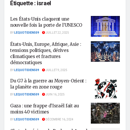
Étiquette :
israel
Les États-Unis claquent une
nouvelle fois la porte de l’UNESCO
BY
LEQUOTIDIEN509
JUILLET 22, 2025
États-Unis, Europe, Afrique, Asie :
tensions politiques, dérives
climatiques et fractures
démocratiques
BY
LEQUOTIDIEN509
JUILLET 9, 2025
Du G7 à la guerre au Moyen-Orient :
la planète en zone rouge
BY
LEQUOTIDIEN509
JUIN 16, 2025
Gaza : une frappe d’Israël fait au
moins 40 victimes
BY
LEQUOTIDIEN509
DÉCEMBRE 16, 2024