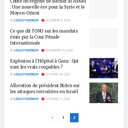
Chute du régime de Bachar al-Assad
: Une nouvelle ère pour la Syrie et le
Moyen-Orient
BY
LEQUOTIDIEN509
DÉCEMBRE 8, 2024
Ce que dit l’ONU sur les mandats
émis par la Cour Pénale
Internationale
BY
LEQUOTIDIEN509
NOVEMBRE 30, 2024
Explosion à l’Hôpital à Gaza : Qui
sont les vrais coupables ?
BY
LEQUOTIDIEN509
OCTOBRE 18, 2023
Allocution du président Biden sur
les attaques terroristes en Israël
BY
LEQUOTIDIEN509
OCTOBRE 11, 2023
1
2