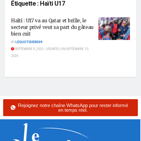
Étiquette :
Haïti U17
Haïti : U17 va au Qatar et brille, le
secteur privé veut sa part du gâteau
bien cuit
BY
LEQUOTIDIEN509
SEPTEMBRE 9, 2025 - UPDATED ON SEPTEMBRE 10,
2025
Rejoignez notre chaîne WhatsApp pour rester informé
en temps réel.