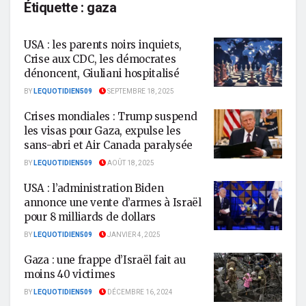
Étiquette :
gaza
USA : les parents noirs inquiets,
Crise aux CDC, les démocrates
dénoncent, Giuliani hospitalisé
BY
LEQUOTIDIEN509
SEPTEMBRE 18, 2025
Crises mondiales : Trump suspend
les visas pour Gaza, expulse les
sans-abri et Air Canada paralysée
BY
LEQUOTIDIEN509
AOÛT 18, 2025
USA : l’administration Biden
annonce une vente d’armes à Israël
pour 8 milliards de dollars
BY
LEQUOTIDIEN509
JANVIER 4, 2025
Gaza : une frappe d’Israël fait au
moins 40 victimes
BY
LEQUOTIDIEN509
DÉCEMBRE 16, 2024