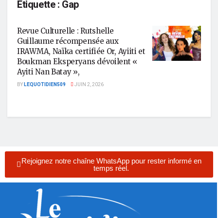
Étiquette :
Gap
Revue Culturelle : Rutshelle
Guillaume récompensée aux
IRAWMA, Naïka certifiée Or, Ayiiti et
Boukman Eksperyans dévoilent «
Ayiti Nan Batay »,
BY
LEQUOTIDIEN509
JUIN 2, 2026
Rejoignez notre chaîne WhatsApp pour rester informé en
temps réel.