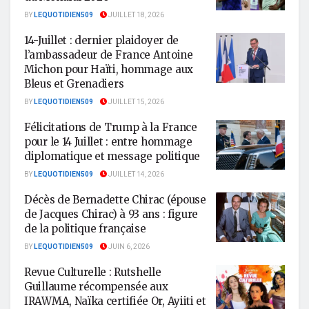
BY
LEQUOTIDIEN509
JUILLET 18, 2026
14-Juillet : dernier plaidoyer de
l’ambassadeur de France Antoine
Michon pour Haïti, hommage aux
Bleus et Grenadiers
BY
LEQUOTIDIEN509
JUILLET 15, 2026
Félicitations de Trump à la France
pour le 14 Juillet : entre hommage
diplomatique et message politique
BY
LEQUOTIDIEN509
JUILLET 14, 2026
Décès de Bernadette Chirac (épouse
de Jacques Chirac) à 93 ans : figure
de la politique française
BY
LEQUOTIDIEN509
JUIN 6, 2026
Revue Culturelle : Rutshelle
Guillaume récompensée aux
IRAWMA, Naïka certifiée Or, Ayiiti et