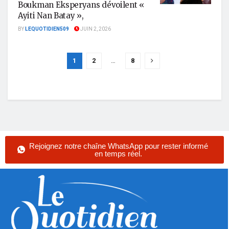
Boukman Eksperyans dévoilent «
Ayiti Nan Batay »,
BY
LEQUOTIDIEN509
JUIN 2, 2026
1
2
…
8
Rejoignez notre chaîne WhatsApp pour rester informé
en temps réel.