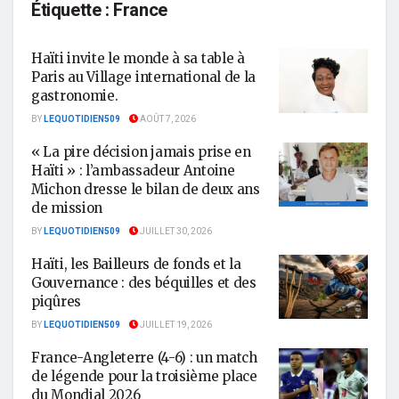
Étiquette :
France
Haïti invite le monde à sa table à
Paris au Village international de la
gastronomie.
BY
LEQUOTIDIEN509
AOÛT 7, 2026
« La pire décision jamais prise en
Haïti » : l’ambassadeur Antoine
Michon dresse le bilan de deux ans
de mission
BY
LEQUOTIDIEN509
JUILLET 30, 2026
Haïti, les Bailleurs de fonds et la
Gouvernance : des béquilles et des
piqûres
BY
LEQUOTIDIEN509
JUILLET 19, 2026
France-Angleterre (4-6) : un match
de légende pour la troisième place
du Mondial 2026