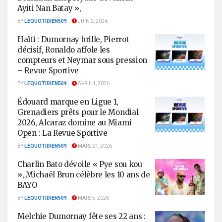
Ayiti Nan Batay »,
BY
LEQUOTIDIEN509
JUIN 2, 2026
Haïti : Dumornay brille, Pierrot
décisif, Ronaldo affole les
compteurs et Neymar sous pression
– Revue Sportive
BY
LEQUOTIDIEN509
AVRIL 4, 2026
Édouard marque en Ligue 1,
Grenadiers prêts pour le Mondial
2026, Alcaraz domine au Miami
Open : La Revue Sportive
BY
LEQUOTIDIEN509
MARS 21, 2026
Charlin Bato dévoile « Pye sou kou
», Michaël Brun célèbre les 10 ans de
BAYO
BY
LEQUOTIDIEN509
MARS 5, 2026
Melchie Dumornay fête ses 22 ans :