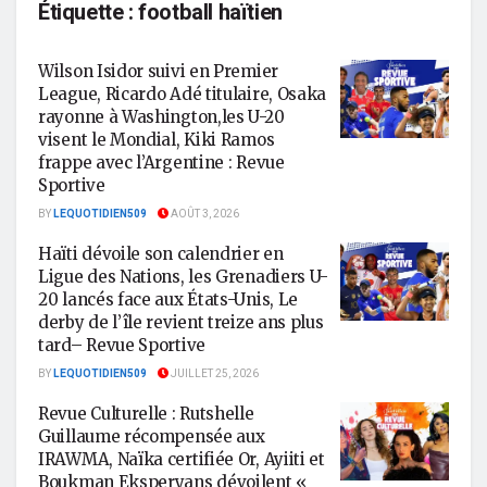
Étiquette :
football haïtien
Wilson Isidor suivi en Premier
League, Ricardo Adé titulaire, Osaka
rayonne à Washington,les U-20
visent le Mondial, Kiki Ramos
frappe avec l’Argentine : Revue
Sportive
BY
LEQUOTIDIEN509
AOÛT 3, 2026
Haïti dévoile son calendrier en
Ligue des Nations, les Grenadiers U-
20 lancés face aux États-Unis, Le
derby de l’île revient treize ans plus
tard– Revue Sportive
BY
LEQUOTIDIEN509
JUILLET 25, 2026
Revue Culturelle : Rutshelle
Guillaume récompensée aux
IRAWMA, Naïka certifiée Or, Ayiiti et
Boukman Eksperyans dévoilent «