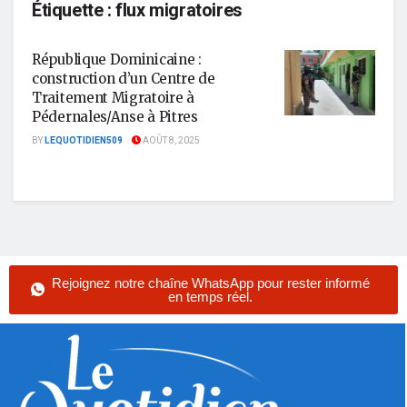
Étiquette :
flux migratoires
République Dominicaine :
construction d’un Centre de
Traitement Migratoire à
Pédernales/Anse à Pitres
BY
LEQUOTIDIEN509
AOÛT 8, 2025
Rejoignez notre chaîne WhatsApp pour rester informé
en temps réel.