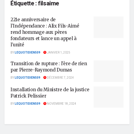
Étiquette :
filsaime
221e anniversaire de
l’Indépendance : Alix Fils-Aimé
rend hommage aux pères
fondateurs et lance un appel à
l’unité
BY
LEQUOTIDIEN509
JANVIER 1, 2025
Transition de rupture : l’ère de rien
par Pierre-Raymond Dumas
BY
LEQUOTIDIEN509
DÉCEMBRE 7, 2024
Installation du Ministre de la justice
Patrick Pelissier
BY
LEQUOTIDIEN509
NOVEMBRE 18, 2024