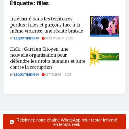
Étiquette :
filles
Insécurité dans les territoires
perdus : filles et garçons face à la
même violence, une réalité brutale
BY
LEQUOTIDIEN509
DÉCEMBRE 14, 2025
Haïti : Gardien_Citoyen, une
nouvelle organisation pour
défendre les droits humains et lutte
contre la corruption
BY
LEQUOTIDIEN509
SEPTEMBRE 1, 2025
Rejoignez notre chaîne WhatsApp pour rester informé
en temps réel.