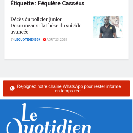
Étiquette :
Féquière Casséus
Décès du policier Junior
Desormeaux : la thèse du suicide
avancée
BY
LEQUOTIDIEN509
AOÛT 23, 2025
Rejoignez notre chaîne WhatsApp pour rester informé
en temps réel.