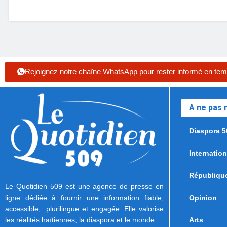
Rejoignez notre chaîne WhatsApp pour rester informé en tem
A ne pas
Diaspora 5
Internation
Républiqu
Le Quotidien 509 est une agence de presse en
ligne dédiée à fournir une information fiable,
Opinion
accessible, plurilingue et engagée. Elle valorise
les réalités haïtiennes, la diaspora et le monde.
Arts