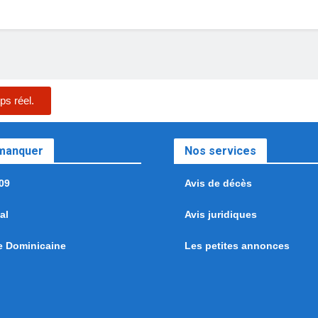
ps réel.
 manquer
Nos services
09
Avis de décès
al
Avis juridiques
e Dominicaine
Les petites annonces