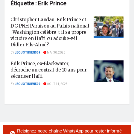
Étiquette :
Erik Prince
Christopher Landau, Erik Prince et
DG PNH Paraison au Palais national
: Washington célèbre-t-il sa propre
victoire en Haïti ou adoube-t-il
Didier Fils-Aimé?
BY
LEQUOTIDIEN509
MAI 30, 2026
Erik Prince, ex-Blackwater,
décroche un contrat de 10 ans pour
sécuriser Haïti
BY
LEQUOTIDIEN509
AOÛT 14, 2025
Rejoignez notre chaîne WhatsApp pour rester informé