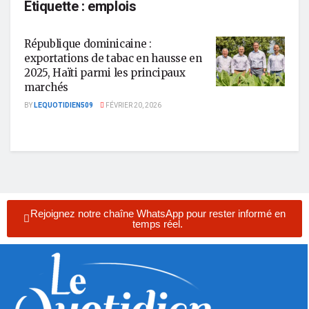
Étiquette :
emplois
République dominicaine :
exportations de tabac en hausse en
2025, Haïti parmi les principaux
marchés
BY
LEQUOTIDIEN509
FÉVRIER 20, 2026
Rejoignez notre chaîne WhatsApp pour rester informé en
temps réel.